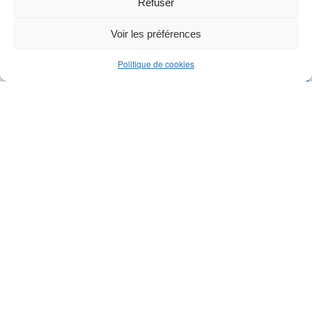
Refuser
Voir les préférences
Prendre rendez-vous en ligne
Politique de cookies
ARTICLES
Surcharge Mentale :
Comment Retrouver